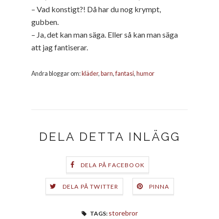
– Vad konstigt?! Då har du nog krympt,
gubben.
– Ja, det kan man säga. Eller så kan man säga
att jag fantiserar.
Andra bloggar om:
kläder
,
barn
,
fantasi
,
humor
DELA DETTA INLÄGG
DELA PÅ FACEBOOK
DELA PÅ TWITTER
PINNA
storebror
TAGS: