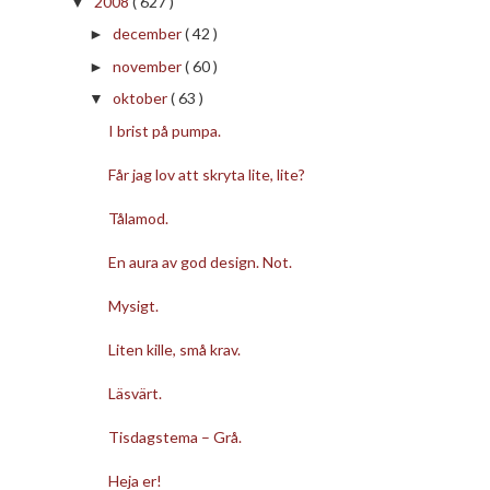
2008
( 627 )
▼
december
( 42 )
►
november
( 60 )
►
oktober
( 63 )
▼
I brist på pumpa.
Får jag lov att skryta lite, lite?
Tålamod.
En aura av god design. Not.
Mysigt.
Liten kille, små krav.
Läsvärt.
Tisdagstema – Grå.
Heja er!