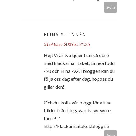
Svara
ELINA & LINNÉA
31 oktober 2009 kl. 21:25
Hej! Vi är två tjejer från Örebro
med klackarna i taket, Linnéa född
-90 och Elina -92. I bloggen kan du
följa oss dag efter dag, hoppas du
gillar den!
Och du, kolla vår blogg för att se
bilder från blogawards, we were
there! :*
http://klackarnaitaket.blogg.se
Svara