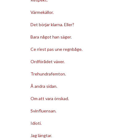
Värmekällor.
Det börjar klarna. Eller?
Bara något han säger.
Ce n'est pas une regnbåge.
Ordförådet växer.
Trehundrafemton.
Å andra sidan.
Om att vara önskad.
Svinfluensan.
Idioti.
Jag längtar.