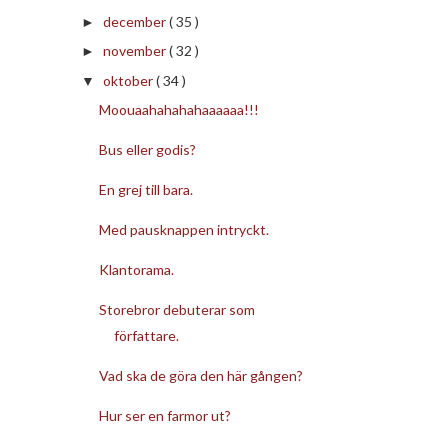
december
( 35 )
►
november
( 32 )
►
oktober
( 34 )
▼
Moouaahahahahaaaaaa!!!
Bus eller godis?
En grej till bara.
Med pausknappen intryckt.
Klantorama.
Storebror debuterar som
författare.
Vad ska de göra den här gången?
Hur ser en farmor ut?