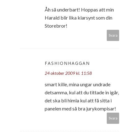
Åh så underbart! Hoppas att min
Harald blir lika klarsynt som din
Storebror!
Svara
FASHIONHAGGAN
24 oktober 2009 kl. 11:58
smart kille, mina ungar undrade
detsamma, kul att du tittade in igår,
det ska bli himla kul att få sitta i
panelen med så bra jurykompisar!
Svara