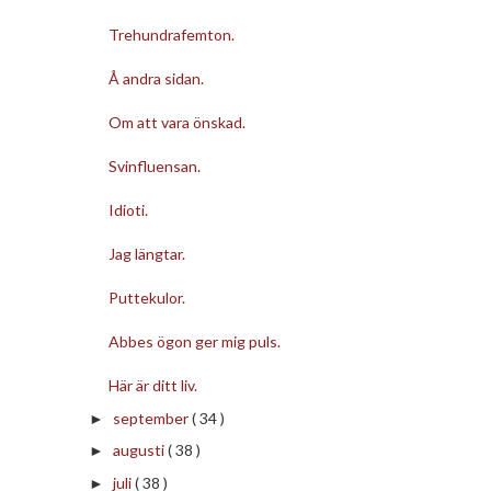
Trehundrafemton.
Å andra sidan.
Om att vara önskad.
Svinfluensan.
Idioti.
Jag längtar.
Puttekulor.
Abbes ögon ger mig puls.
Här är ditt liv.
september
( 34 )
►
augusti
( 38 )
►
juli
( 38 )
►