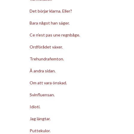
Det börjar klarna. Eller?
Bara något han säger.
Ce n'est pas une regnbåge.
Ordförådet växer.
Trehundrafemton.
Å andra sidan.
Om att vara önskad.
Svinfluensan.
Idioti.
Jag längtar.
Puttekulor.