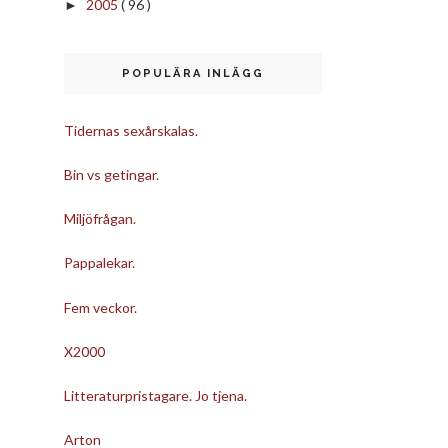
2005
( 96 )
►
POPULÄRA INLÄGG
Tidernas sexårskalas.
Bin vs getingar.
Miljöfrågan.
Pappalekar.
Fem veckor.
X2000
Litteraturpristagare. Jo tjena.
Arton