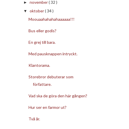
november
( 32 )
►
oktober
( 34 )
▼
Moouaahahahahaaaaaa!!!
Bus eller godis?
En grej till bara.
Med pausknappen intryckt.
Klantorama.
Storebror debuterar som
författare.
Vad ska de göra den här gången?
Hur ser en farmor ut?
Två år.