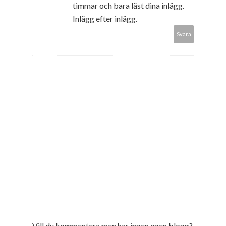
timmar och bara läst dina inlägg.
Inlägg efter inlägg.
Svara
Vill du kommentera men har ingen egen blogg?