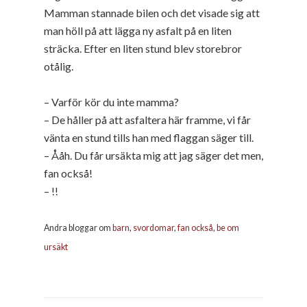
Mamman stannade bilen och det visade sig att
man höll på att lägga ny asfalt på en liten
sträcka. Efter en liten stund blev storebror
otålig.
– Varför kör du inte mamma?
– De håller på att asfaltera här framme, vi får
vänta en stund tills han med flaggan säger till.
– Ååh. Du får ursäkta mig att jag säger det men,
fan också!
– !!
Andra bloggar om
barn
,
svordomar
,
fan också
,
be om
ursäkt