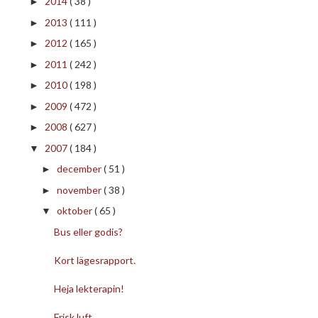
2014
( 38 )
►
2013
( 111 )
►
2012
( 165 )
►
2011
( 242 )
►
2010
( 198 )
►
2009
( 472 )
►
2008
( 627 )
►
2007
( 184 )
▼
december
( 51 )
►
november
( 38 )
►
oktober
( 65 )
▼
Bus eller godis?
Kort lägesrapport.
Heja lekterapin!
Frisk luft.