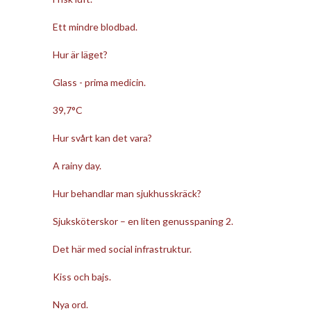
Ett mindre blodbad.
Hur är läget?
Glass - prima medicin.
39,7°C
Hur svårt kan det vara?
A rainy day.
Hur behandlar man sjukhusskräck?
Sjuksköterskor – en liten genusspaning 2.
Det här med social infrastruktur.
Kiss och bajs.
Nya ord.