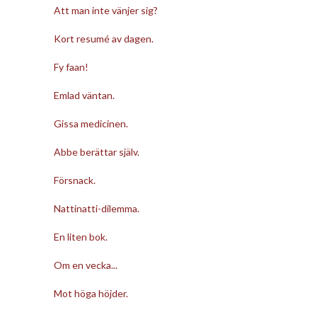
Att man inte vänjer sig?
Kort resumé av dagen.
Fy faan!
Emlad väntan.
Gissa medicinen.
Abbe berättar själv.
Försnack.
Nattinatti-dilemma.
En liten bok.
Om en vecka...
Mot höga höjder.