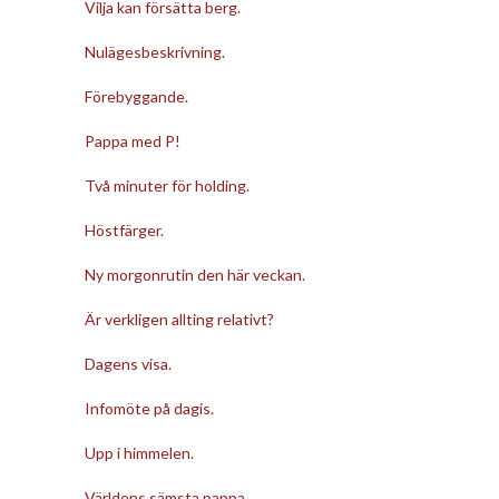
Vilja kan försätta berg.
Nulägesbeskrivning.
Förebyggande.
Pappa med P!
Två minuter för holding.
Höstfärger.
Ny morgonrutin den här veckan.
Är verkligen allting relativt?
Dagens visa.
Infomöte på dagis.
Upp i himmelen.
Världens sämsta pappa.