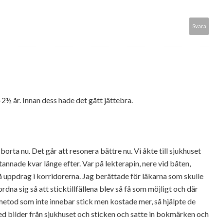
Svara
-2½ år. Innan dess hade det gått jättebra.
 borta nu. Det går att resonera bättre nu. Vi åkte till sjukhuset
annade kvar länge efter. Var på lekterapin, nere vid båten,
på uppdrag i korridorerna. Jag berättade för läkarna som skulle
dna sig så att sticktillfällena blev så få som möjligt och där
 metod som inte innebar stick men kostade mer, så hjälpte de
 med bilder från sjukhuset och sticken och satte in bokmärken och