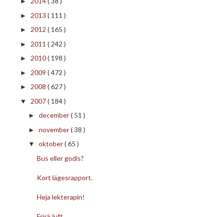
2014
( 38 )
►
2013
( 111 )
►
2012
( 165 )
►
2011
( 242 )
►
2010
( 198 )
►
2009
( 472 )
►
2008
( 627 )
►
2007
( 184 )
▼
december
( 51 )
►
november
( 38 )
►
oktober
( 65 )
▼
Bus eller godis?
Kort lägesrapport.
Heja lekterapin!
Frisk luft.