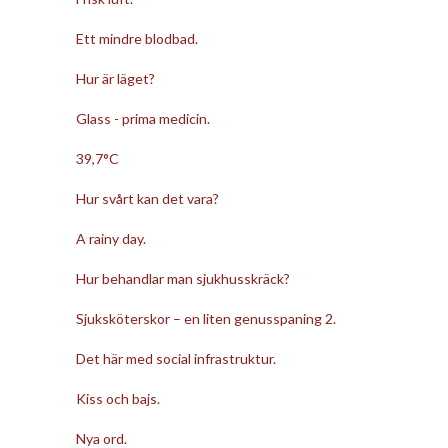
Ett mindre blodbad.
Hur är läget?
Glass - prima medicin.
39,7°C
Hur svårt kan det vara?
A rainy day.
Hur behandlar man sjukhusskräck?
Sjuksköterskor – en liten genusspaning 2.
Det här med social infrastruktur.
Kiss och bajs.
Nya ord.