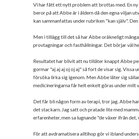
Vi har fått ett nytt problem att brottas med. En n
beror på att
Abbe
är i åldern då den egna viljan ut
kan sammanfattas under rubriken "kan själv". Den
Men i tillägg till det så har
Abbe
oräkneligt många
provtagningar och
fasthållningar.
Det börjar väl he
Resultatet har blivit att nu tillåter knappt
Abbe
pe
gormar "aj aj aj oj oj aj" så fort de visar sig. Vi
försöka lirka sig igenom. Men
Abbe
låter sig säll
medicineringarna får helt enkelt göras under milt vå
Det får bli någon form av terapi, tror jag.
Abbe
har
det
stackarn.
Jag satt och pratade lite med mamman
erfarenheter, men sa lugnande "de växer ifrån det, v
För att avdramatisera alltihop gör vi ibland unde