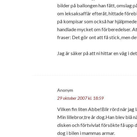
bilder på ballongen han fått, omslag på
om leksaksaffär efteråt, hittade före
på kompisar som också har hjälpmedel a
handlade mycket om förberedelser. At
fraser: Det gör ont att få stick, men 
Jag är säker på att ni hittar en väg i det
Anonym
29 oktober 2007 kl. 18:59
Vilken fin liten Abbe!Blir rörd när jag l
Min lillebror,tre år dog.Han blev blå n
disken och förtvivlat försökte få upp de
dog i bilen i mammas armar.