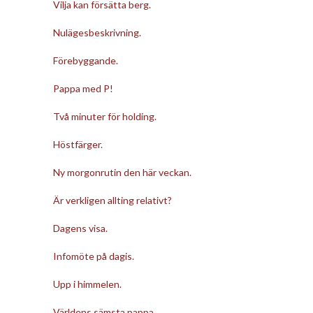
Vilja kan försätta berg.
Nulägesbeskrivning.
Förebyggande.
Pappa med P!
Två minuter för holding.
Höstfärger.
Ny morgonrutin den här veckan.
Är verkligen allting relativt?
Dagens visa.
Infomöte på dagis.
Upp i himmelen.
Världens sämsta pappa.