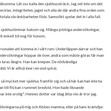
y åkomma. Låt oss kalla den sjukhusskräck. Jag vet inte om det
vecklas. Integriteten, jaget och alla de där andra fina orden som
 totala
okränkbarheten
föds.
Sannolikt
spelar det in i alla fall.
 sjukhustimmar bakom sig. Många jobbiga undersökningar,
lt enkelt bli nog för honom.
rsonalen att komma in i vårt rum. Underläppen darrar och han
ssa undersökningar hoppar de över, andra som måste göras får man
an luras längre. Han kan knepen. De nödvändiga
ld. Vi är alltså inne i en ond
spiral.
 så mycket mer sjukhus framför sig och så här kan han inte ha
 till flickan i rummet bredvid. Hon hade liknande
ar inte orolig". Hennes dotter var idag åtta-nio år tror jag.
rsökningarna på mig och
Abbes
mamma, eller på hans kramdjur.