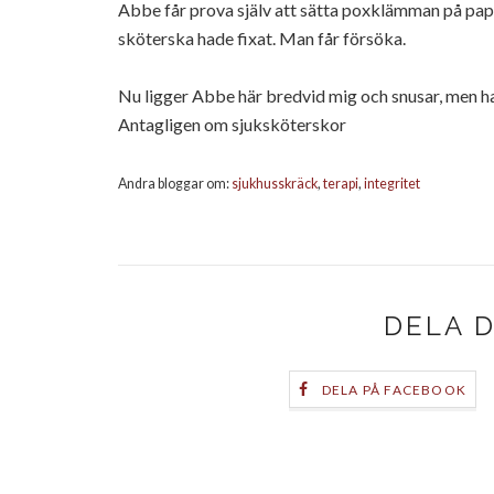
Abbe
får prova själv att sätta
poxklämman
på
pap
sköterska hade fixat. Man får försöka.
Nu ligger
Abbe
här bredvid mig och
snusar
, men h
Antagligen om
sjuksköterskor
Andra
bloggar
om:
sjukhusskräck
,
terapi
,
integritet
DELA 
DELA PÅ FACEBOOK