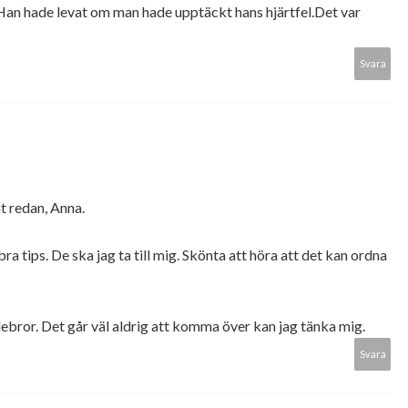
.Han hade levat om man hade upptäckt hans hjärtfel.Det var
Svara
nt redan, Anna.
ra tips. De ska jag ta till mig. Skönta att höra att det kan ordna
llebror. Det går väl aldrig att komma över kan jag tänka mig.
Svara