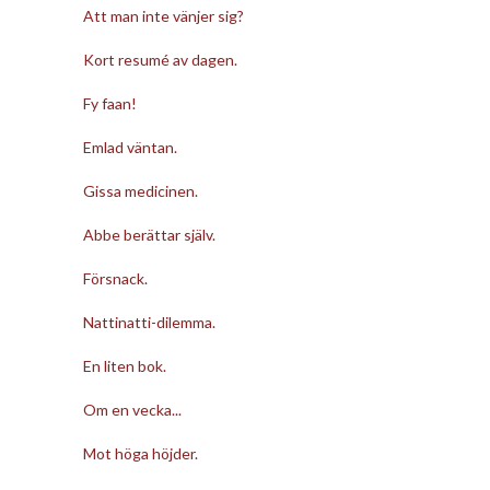
Att man inte vänjer sig?
Kort resumé av dagen.
Fy faan!
Emlad väntan.
Gissa medicinen.
Abbe berättar själv.
Försnack.
Nattinatti-dilemma.
En liten bok.
Om en vecka...
Mot höga höjder.