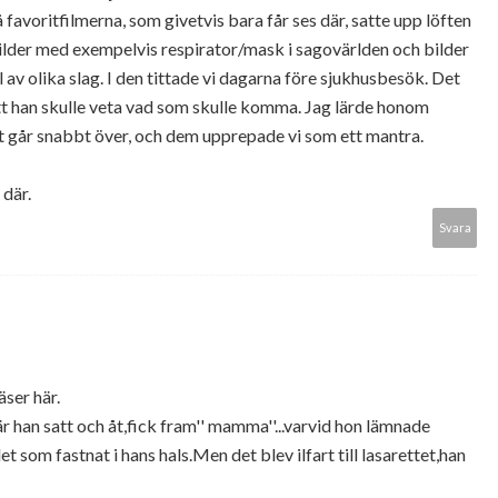
 favoritfilmerna, som givetvis bara får ses där, satte upp löften
bilder med exempelvis respirator/mask i sagovärlden och bilder
v olika slag. I den tittade vi dagarna före sjukhusbesök. Det
t han skulle veta vad som skulle komma. Jag lärde honom
det går snabbt över, och dem upprepade vi som ett mantra.
 där.
Svara
äser här.
är han satt och åt,fick fram'' mamma''...varvid hon lämnade
t som fastnat i hans hals.Men det blev ilfart till lasarettet,han