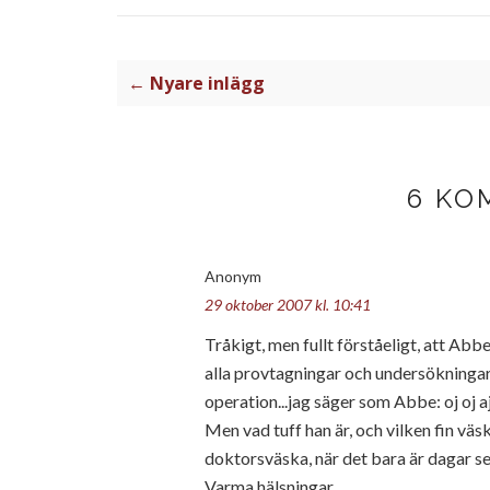
← Nyare inlägg
6 KO
Anonym
29 oktober 2007 kl. 10:41
Tråkigt, men fullt förståeligt, att Abbe
alla provtagningar och undersökningar 
operation...jag säger som Abbe: oj oj aj
Men vad tuff han är, och vilken fin vä
doktorsväska, när det bara är dagar sed
Varma hälsningar